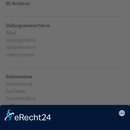
QS-Verfahren
Stellungnahmeverfahren
Ablauf
Schulungsmaterial
Fachkommissionen
Lenkungsgremium
Datenannahme
Datenvalidierung
Spezifikation
Datenübermittlung
XML-Export
Sollstatistik
Risikostatistik
Lieferfristen