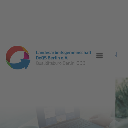
STELLENAUSSCHREIBUNG
DERZEIT SIND KEINE NEUEN STELLEN
VAKANT.