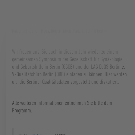
19.11.2025
-
19.11.2025
,
18:30
Uhr
bis
22:00
Uhr
BERLINER QUALITÄTSDATEN
Kaiserin Friedrich-Haus, Robert-Koch-Platz 7, 10115 Berlin
Wir freuen uns, Sie auch in diesem Jahr wieder zu einem
gemeinsamen Symposium der Gesellschaft für Gynäkologie
und Geburtshilfe in Berlin (GGGB) und der LAG DeQS Berlin e.
V.-Qualitätsbüro Berlin (QBB) einladen zu können. Hier werden
u.a. die Berliner Qualitätsdaten vorgestellt und diskutiert.
Alle weiteren Informationen entnehmen Sie bitte dem
Programm.