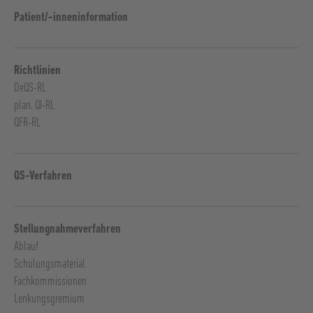
Patient/-inneninformation
Richtlinien
DeQS-RL
plan. QI-RL
QFR-RL
QS-Verfahren
Stellungnahmeverfahren
Ablauf
Schulungsmaterial
Fachkommissionen
Lenkungsgremium